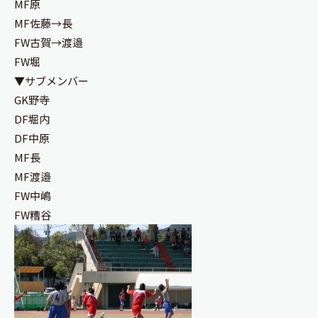
MF原
MF佐藤→長
FW古賀→渡邉
FW堀
▼サブメンバー
GK野寺
DF堀内
DF中原
MF長
MF渡邉
FW中嶋
FW糟谷