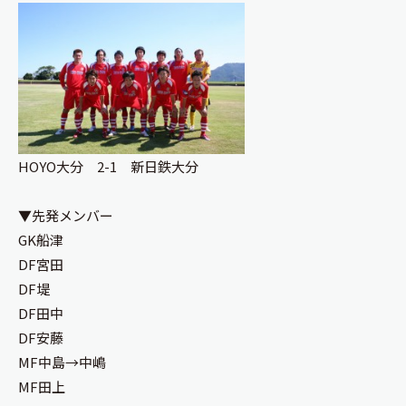
HOYO大分 2-1 新日鉄大分
▼先発メンバー
GK船津
DF宮田
DF堤
DF田中
DF安藤
MF中島→中嶋
MF田上