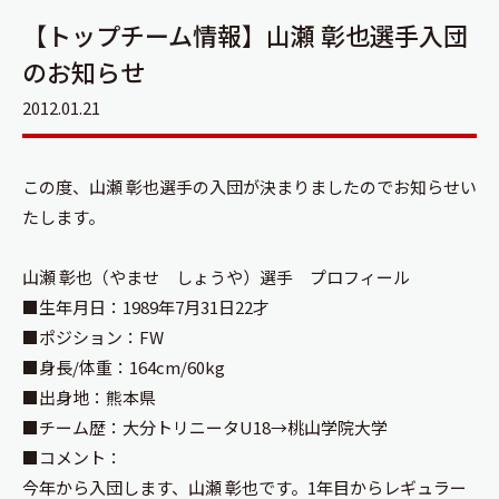
【トップチーム情報】山瀬 彰也選手入団
のお知らせ
2012.01.21
この度、山瀬 彰也選手の入団が決まりましたのでお知らせい
たします。
山瀬 彰也（やませ しょうや）選手 プロフィール
■生年月日：1989年7月31日22才
■ポジション：FW
■身長/体重：164cm/60kg
■出身地：熊本県
■チーム歴：大分トリニータU18→桃山学院大学
■コメント：
今年から入団します、山瀬 彰也です。1年目からレギュラー