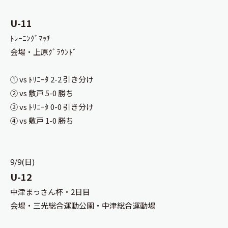
U-11
ﾄﾚｰﾆﾝｸﾞﾏｯﾁ
会場・上原ｸﾞﾗｳﾝﾄﾞ
① vs ﾄﾘﾆｰﾀ 2-2 引き分け
② vs 敷戸 5-0 勝ち
③ vs ﾄﾘﾆｰﾀ 0-0 引き分け
④ vs 敷戸 1-0 勝ち
9/9(日)
U-12
中津まっさん杯・2日目
会場・三光総合運動公園・中津総合運動場