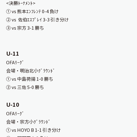
<決勝ﾄｰﾅﾒﾝﾄ>
① vs 熊本ｴﾝﾌﾚﾝﾃ 0-4 負け
② vs 佐伯ｴｽﾌﾟﾚｲ 3-3 引き分け
③ vs 宗方 3-1 勝ち
U-11
OFAﾘｰｸﾞ
会場・明治北小ｸﾞﾗｳﾝﾄﾞ
① vs 中島荷揚 1-0 勝ち
② vs 三佐 5-0 勝ち
U-10
OFAﾘｰｸﾞ
会場・宗方小ｸﾞﾗｳﾝﾄﾞ
① vs HOYO B 1-1 引き分け