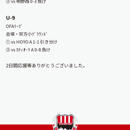
② vs 明野西 0-3 負け
U-9
OFAﾘｰｸﾞ
会場・宗方小ｸﾞﾗｳﾝﾄﾞ
① vs HOYO A 1-1 引き分け
② vs ｶﾃｨｵｰﾗ A 0-8 負け
2日間応援等ありがとうございました。