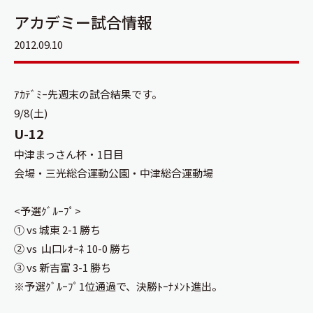
アカデミー試合情報
2012.09.10
ｱｶﾃﾞﾐｰ先週末の試合結果です。
9/8(土)
U-12
中津まっさん杯・1日目
会場・三光総合運動公園・中津総合運動場
<予選ｸﾞﾙｰﾌﾟ>
① vs 城東 2-1 勝ち
② vs 山口ﾚｵｰﾈ 10-0 勝ち
③ vs 新吉富 3-1 勝ち
※予選ｸﾞﾙｰﾌﾟ1位通過で、決勝ﾄｰﾅﾒﾝﾄ進出。