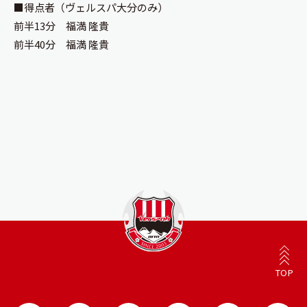
■得点者（ヴェルスパ大分のみ）
前半13分 福満 隆貴
前半40分 福満 隆貴
TOP