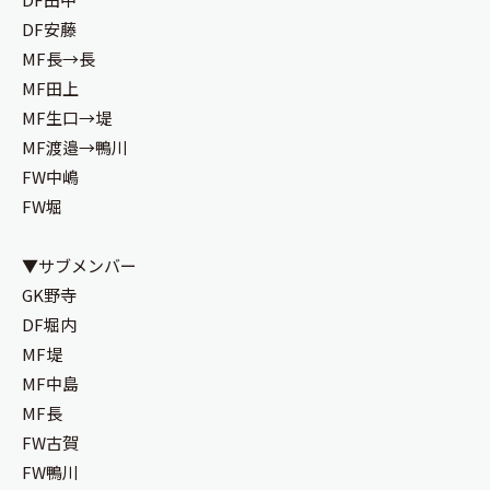
DF安藤
MF長→長
MF田上
MF生口→堤
MF渡邉→鴨川
FW中嶋
FW堀
▼サブメンバー
GK野寺
DF堀内
MF堤
MF中島
MF長
FW古賀
FW鴨川