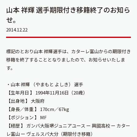
山本 祥輝 選手期限付き移籍終了のお知ら
せ。
2014.12.22
標記のとおり山本 祥輝選手は、カターレ富山からの期限付き
移籍を終了することとなりましたので、お知らせいたしま
す。
・山本 祥輝 （やまもと よしき） 選手
【生年月日 】 1994年11月16日（20歳）
【出身地 】 大阪府
【身長／体重 】 170cm／67kg
【ポジション 】 MF
【経歴 】 ガンバ大阪堺ジュニアユース ー 興國高校 ー カター
レ富山 ー ヴェルスパ大分（期限付き移籍）