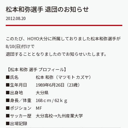
松本和弥選手 退団のお知らせ
2012.08.20
このたび、HOYO大分に所属しておりました松本和弥選手が
8/10(日)付けで
退団することとなりましたのでお知らせいたします。
【松本 和弥 選手 プロフィール】
■氏名 松本 和弥（マツモト カズヤ）
■生年月日 1989年6月26日（23歳）
■出身地 大分県
■身長／体重 168ｃｍ / 62ｋｇ
■ポジション MF
■サッカー歴 大分高校→九州産業大学
■出場記録