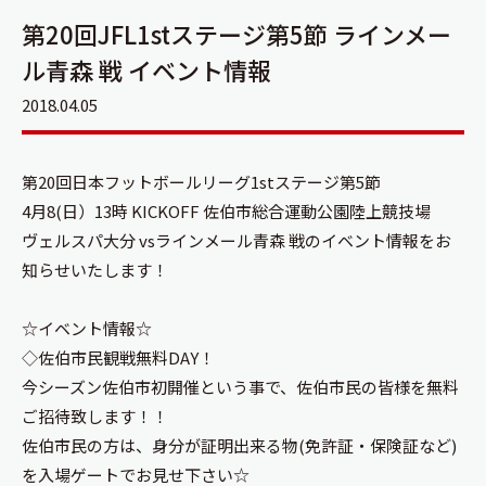
第20回JFL1stステージ第5節 ラインメー
ル青森 戦 イベント情報
2018.04.05
第20回日本フットボールリーグ1stステージ第5節
4月8
(
日）
13時 KICKOFF 佐伯市総合運動公園陸上競技場
ヴェルスパ大分
vsラインメール青森 戦のイベント情報をお
知らせいたします！
☆イベント情報☆
◇佐伯市民観戦無料DAY！
今シーズン佐伯市初開催という事で、佐伯市民の皆様を無料
ご招待致します！！
佐伯市民の方は、身分が証明出来る物(免許証・保険証など)
を入場ゲートでお見せ下さい☆