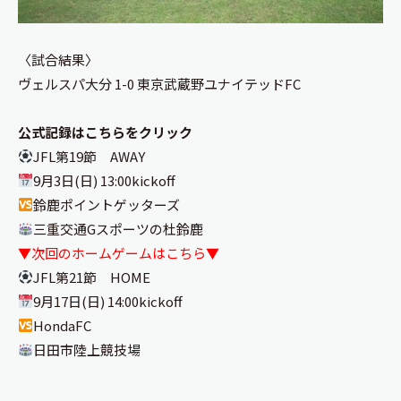
〈試合結果〉
ヴェルスパ大分 1-0 東京武蔵野ユナイテッドFC
公式記録はこちらをクリック
JFL第19節 AWAY
9月3日(日) 13:00kickoff
鈴鹿ポイントゲッターズ
三重交通Gスポーツの杜鈴鹿
▼次回のホームゲームはこちら▼
JFL第21節 HOME
9月17日(日) 14:00kickoff
HondaFC
日田市陸上競技場