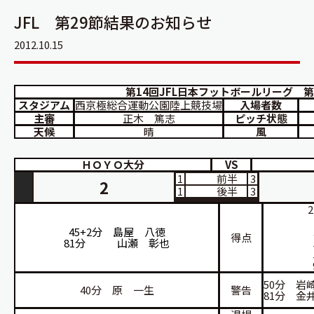
JFL 第29節結果のお知らせ
2012.10.15
第14回JFL日本フットボールリーグ 第
スタジアム
西京極総合運動公園陸上競技場
入場者数
主審
正木 篤志
ピッチ状態
天候
晴
風
ＨＯＹＯ大分
VS
1
前半
3
2
1
後半
3
45+2分 島屋 八徳
得点
81分 山瀬 彰也
50分 岩
40分 原 一生
警告
81分 金