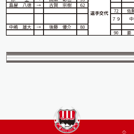
島屋 八徳
→
古賀 宗樹
62
72
佐
選手交代
７９
中
中嶋 雄大
→
後藤 優介
80
90
姜