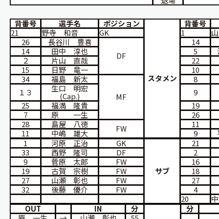
退場
背番号
選手名
ポジション
背番号
21
野寺 和音
GK
1
山
26
長谷川 豊喜
14
14
田中 淳也
5
DF
２
片山 直哉
22
15
日野 竜一
10
スタメン
34
福島 新太
8
生口 明宏
１３
9
(Cap.)
MF
25
福満 隆貴
19
7
原 一生
26
28
島屋 八徳
11
FW
11
中嶋 雄大
9
1
河原 正治
GK
21
33
西野 隆司
DF
2
9
菅原 太郎
FW
16
19
古賀 宗樹
FW
サブ
18
27
山瀬 彰也
FW
27
32
後藤 優介
FW
4
20
中
OUT
IN
分
分
原 一生
→
山瀬 彰也
55