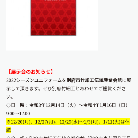
【展示会のお知らせ】
2022シーズンユニフォームを
別府市竹細工伝統産業会館
に展
示して頂きます。ぜひ別府竹細工とあわせてご鑑賞くださ
い。
◇日 時：令和3年12月14日（火）～令和4年1月16日（日）
9:00～17:00
※12/20(月)、12/27(月)、12/29(水)～1/3(月)、1/11(火)は休
館