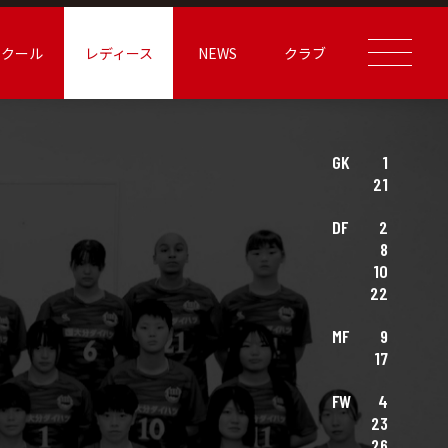
スクール
レディース
NEWS
クラブ
GK
1
21
DF
2
8
10
22
MF
9
17
FW
4
23
26