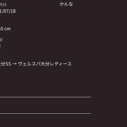
かんな
月日
1/07/18
.0 cm
足
足
分SS → ヴェルスパ大分レディース