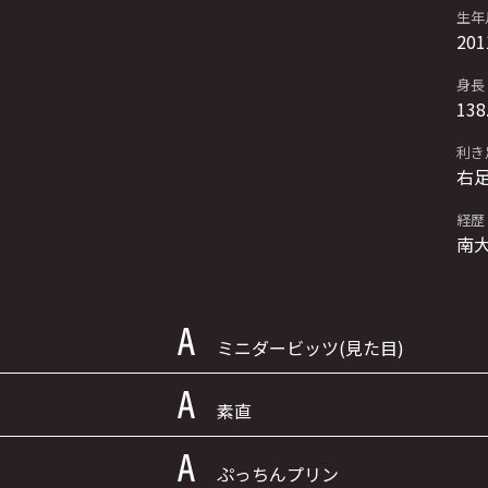
生年
201
身長
138
利き
右
経歴
南大
ミニダービッツ(見た目)
素直
ぷっちんプリン