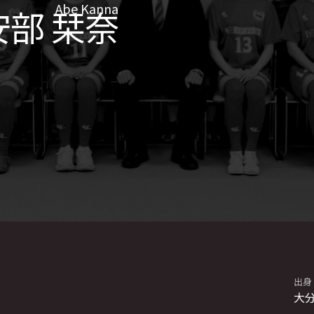
Abe Kanna
安部 栞奈
出身
大