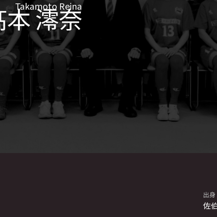
Takamoto Reina
髙本 澪奈
出身
佐