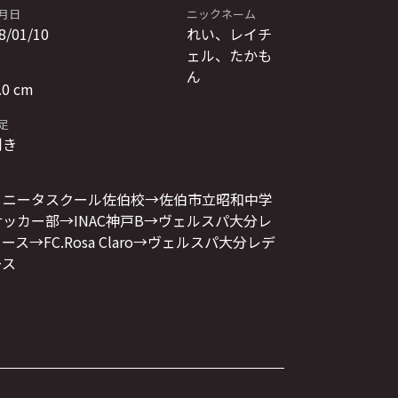
月日
ニックネーム
8/01/10
れい、レイチ
ェル、たかも
ん
.0 cm
足
利き
リニータスクール佐伯校→佐伯市立昭和中学
ッカー部→INAC神戸B→ヴェルスパ大分レ
ース→FC.Rosa Claro→ヴェルスパ大分レデ
ース