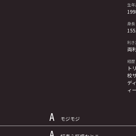
生年
199
身長
155
利き
両
経歴
ト
校サ
ディ
ィ
モジモジ