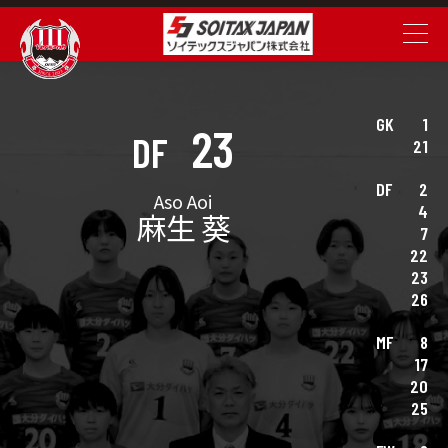
GK
1
23
DF
21
DF
2
Aso Aoi
4
麻生 葵
7
22
23
26
MF
8
17
20
25