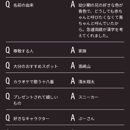
名前の由来
幼少期の兄の好きな色が
青色で、どうしても赤ち
ゃんと呼びたくなくて青
ちゃんと呼んでいたか
ら。急遽両親が漢字を考
えてくれました。
尊敬する人
家族
大分のおすすめスポット
高崎山
カラオケで歌う十八番
清水翔太
プレゼントされて嬉しい
スニーカー
もの
好きなキャラクター
ぷーさん