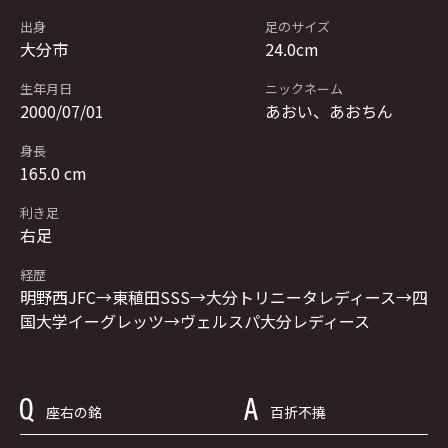
出身
足のサイズ
大分市
24.0cm
生年月日
ニックネーム
2000/07/01
あおい、あおちん
身長
165.0 cm
利き足
右足
経歴
明野西JFC→東稙田SSS→大分トリニータレディース→四
国大学イーグレッツ→ヴェルスパ大分レディース
座右の銘
百折不撓