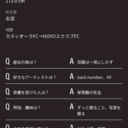
173.0 cm
利き足
右足
経歴
カティオーラFC→HOYOスカラブFC
座右の銘は？
百聞は一見にしかず
好きなアーティストは？
back number、HY
影響を受けた人は？
保育園の先生
特技、趣味は？
ずっと寝ること、写真を
撮る