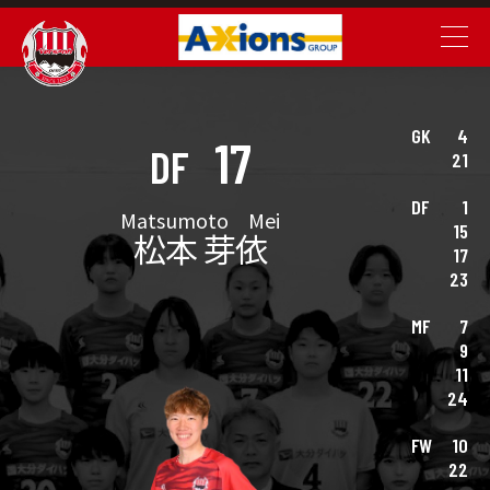
GK
4
17
DF
21
DF
1
Matsumoto Mei
15
松本 芽依
17
23
MF
7
9
11
24
FW
10
22