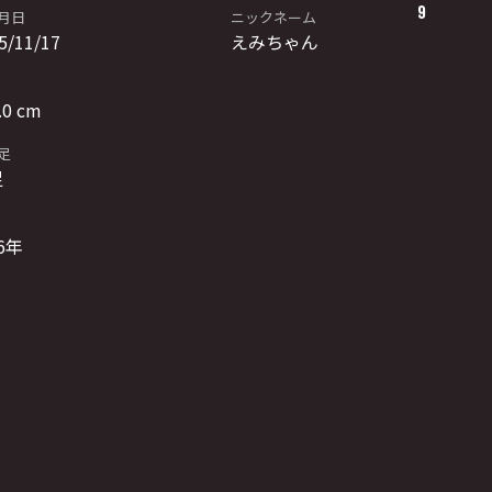
9
月日
ニックネーム
5/11/17
えみちゃん
.0 cm
足
足
6年