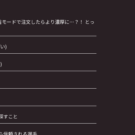
極旨モードで注文したらより濃厚に…？！ とっ
い)
)
探すこと
ら信頼される選手