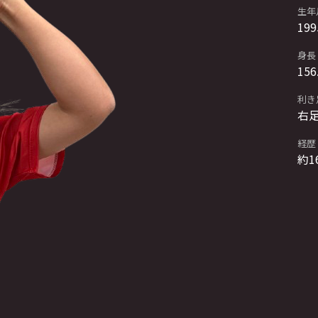
生年
199
身長
156
利き
右
経歴
約1