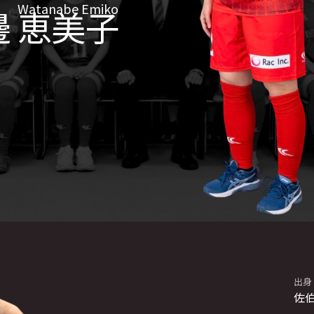
Watanabe Emiko
邊 恵美子
出身
佐