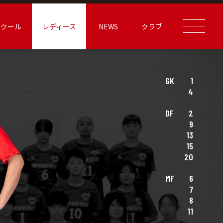
スクール
レディース
NEWS
クラブ
GK
1
4
DF
2
9
13
15
20
MF
6
7
8
11