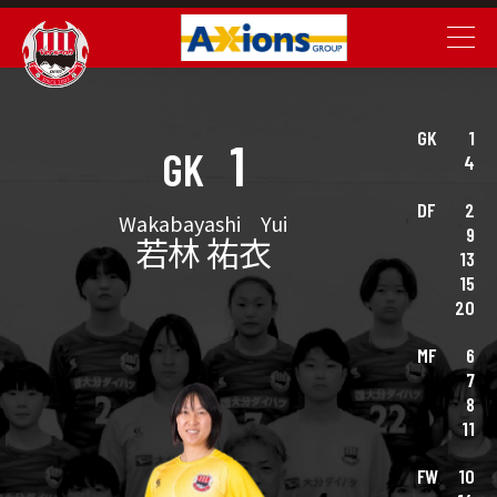
GK
1
1
GK
4
DF
2
Wakabayashi Yui
9
若林 祐衣
13
15
20
MF
6
7
8
11
FW
10