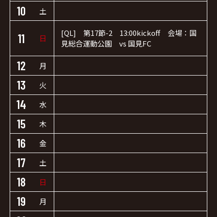
10
土
[QL] 第17節-2 13:00kickoff 会場：国
11
日
見総合運動公園 vs 国見FC
12
月
13
火
14
水
15
木
16
金
17
土
18
日
19
月