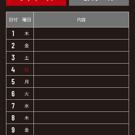
日付
曜日
内容
1
木
2
金
3
土
4
日
5
月
6
火
7
水
8
木
9
金