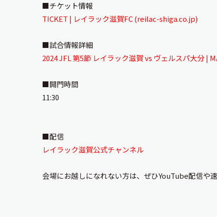
■チケット情報
TICKET | レイラック滋賀FC (reilac-shiga.co.jp)
■試合情報詳細
2024 JFL 第5節 レイラック滋賀 vs ヴェルスパ大分 | MATCH
■開門時間
11:30
■配信
レイラック滋賀公式チャンネル
会場にお越しになれない方は、ぜひYouTube配信