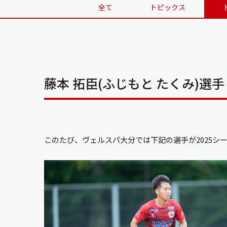
全て
トピックス
藤本 拓臣(ふじもと たくみ)選
このたび、ヴェルスパ大分では下記の選手が2025