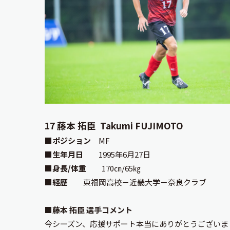
17 藤本 拓臣 Takumi FUJIMOTO
■ポジション
MF
■生年月日
1995年6月27日
■身長/体重
170㎝/65㎏
■経歴
東福岡高校－近畿大学－奈良クラブ
■藤本 拓臣 選手コメント
今シーズン、応援サポート本当にありがとうございま