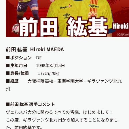
前田 紘基 Hiroki MAEDA
■ポジション
DF
■生年月日
1998年8月25日
■身長/体重
177㎝/70㎏
■経歴
大阪桐蔭高校 ｰ 東海学園大学 ｰ ギラヴァンツ北九
州
■前田 紘基 選手コメント
ヴェルスパ大分に関わるすべての皆様、はじめまして！
この度、ギラヴァンツ北九州から加入することになりまし
た、前田紘基です。