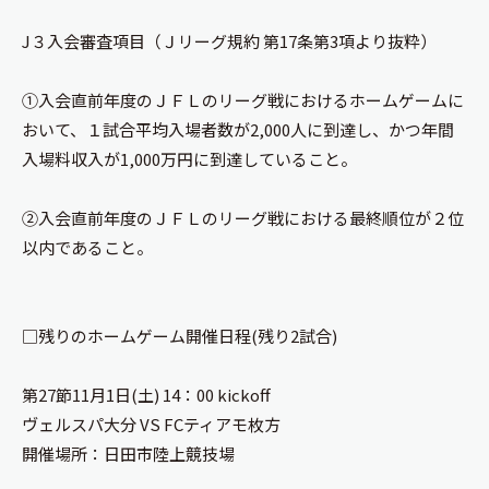
J３入会審査項目（Ｊリーグ規約 第17条第3項より抜粋）
①入会直前年度のＪＦＬのリーグ戦におけるホームゲームに
おいて、１試合平均入場者数が2,000人に到達し、かつ年間
入場料収入が1,000万円に到達していること。
②入会直前年度のＪＦＬのリーグ戦における最終順位が２位
以内であること。
□残りのホームゲーム開催日程(残り2試合)
第27節11月1日(土) 14：00 kickoff
ヴェルスパ大分 VS FCティアモ枚方
開催場所：日田市陸上競技場