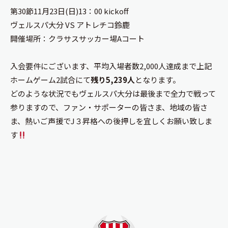
第30節11月23日(日)13：00 kickoff
ヴェルスパ大分 VS アトレチコ鈴鹿
開催場所：クラサスサッカー場Aコート
入会要件にございます、平均入場者数2,000人達成まで上記
ホームゲーム2試合にて
残り5,239人
となります。
どのような状況でもヴェルスパ大分は最後まで全力で戦って
参りますので、ファン・サポーターの皆さま、地域の皆さ
ま、熱いご声援でJ３昇格への後押しを宜しくお願い致しま
す