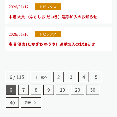
2026/01/12
トピックス
中塩 大貴 （なかしお だいき）選手加入のお知らせ
2026/01/10
トピックス
髙澤 優也 (たかざわ ゆうや）選手加入のお知らせ
6 / 115
2
3
4
5
《 前へ
6
7
8
9
10
20
30
40
最後 》