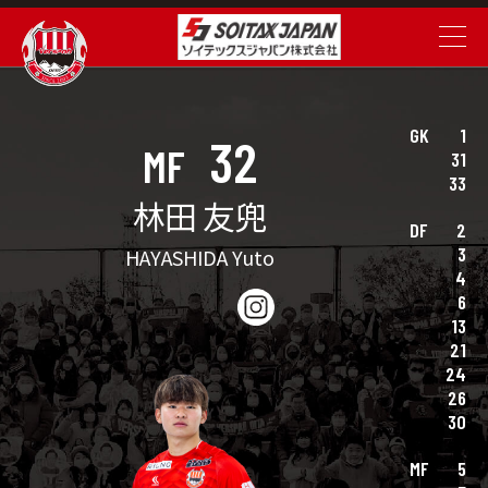
GK
1
32
MF
31
33
林田 友兜
DF
2
3
HAYASHIDA Yuto
4
6
13
21
24
26
30
MF
5