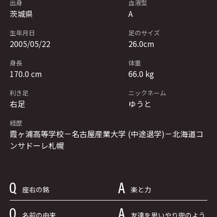
出身
血液型
茨城県
A
生年月日
足のサイズ
2005/05/22
26.0cm
身長
体重
170.0 cm
66.0 kg
利き足
ニックネーム
右足
ゆうと
経歴
霞ヶ浦高等学校－名古屋産業大学 (中途退学)－北海道コ
ンサドーレ札幌
座右の銘
楽と力
名前の由来
友達を思いやり兜のよう